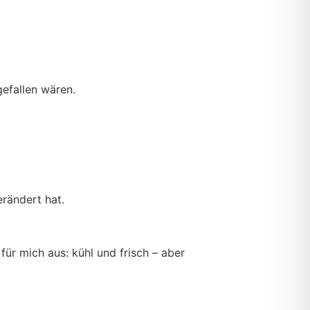
gefallen wären.
erändert hat.
ür mich aus: kühl und frisch – aber