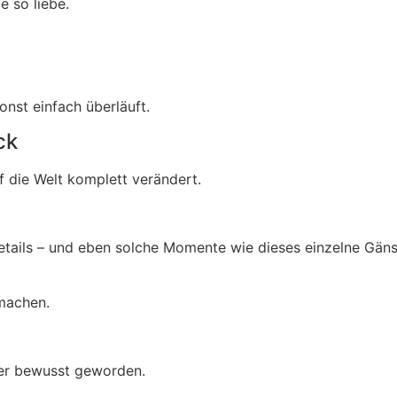
e so liebe.
nst einfach überläuft.
ck
uf die Welt komplett verändert.
e Details – und eben solche Momente wie dieses einzelne Gä
 machen.
der bewusst geworden.