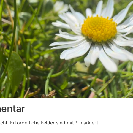
entar
cht.
Erforderliche Felder sind mit
*
markiert